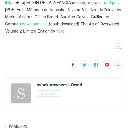
link
, [ePub] EL FIN DE LA INFANCIA descargar gratis
read pdf
,
[PDF] Edito Méthode de français - Niveau A1, Livre de l'élève by
Marion Alcaraz, Céline Braud, Aurélien Calvez, Guillaume
Cornuau
download link
, {epub download} The Art of Overwatch
Volume 2 Limited Edition by
here
,
ssockurowhem's Ownd
フォロー
関連記事