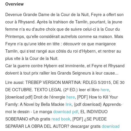
Overview
Devenue Grande Dame de la Cour de la Nuit, Feyre a offert son
cour à Rhysand. Après la trahison de Tamlin, pourtant, la jeune
femme n'a eu d'autre choix que de suivre celui-ci à la Cour du
Printemps, qu'elle considérait autrefois comme sa maison. Mais
Feyre n'a qu'une idée en tête : découvrir ce que manigance
Tamlin, qui s'est rangé aux côtés du roi d'Hybern, et rentrer au
plus vite à la Cour de la Nuit.
Car la guerre contre Hybern est imminente, et Feyre et Rhysand
doivent à tout prix rallier les Grands Seigneurs à leur cause...
Lire aussi: TREBEP VERSION MARTINA: RDLEG 5/2015, DE 30
DE OCTUBRE. TEXTO LEGAL (2ª ED.) leer el libro
here
,
[download pdf] Droit de l'énergie
here
, [PDF] How to Kill Your
Family: A Novel by Bella Mackie
link
, {pdf download} Apprends-
moi le dessin - Le manga
download pdf
, EL INDIVIDUO
SOBERANO ePub gratis
read book
, [PDF] ¿SE PUEDE
SEPARAR LA OBRA DEL AUTOR? descargar gratis
download