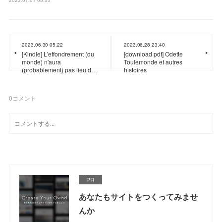
2023.06.30 05:22
2023.06.28 23:40
[Kindle] L'effondrement (du
[download pdf] Odette
monde) n'aura
Toulemonde et autres
(probablement) pas lieu d…
histoires
0
コメント
PR
あなたもサイトをつくってみませ
んか