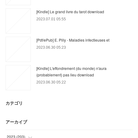
[Kindle] Le grand livre du tarot download
2023.07.01 05:55
[Pdf/ePub] E. Pilly - Maladies infectieuses et
2023.06.30 05:23
[Kindle] L'effondrement (du monde) n'aura
(probablement) pas lieu download
2023.06.30 05:22
カテゴリ
アーカイブ
2023
(
203
)